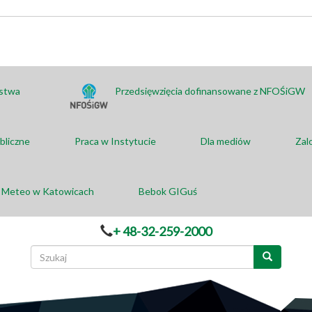
ństwa
Przedsięwzięcia dofinansowane z NFOŚiGW
bliczne
Praca w Instytucie
Dla mediów
Zal
a Meteo w Katowicach
Bebok GIGuś
+ 48-32-259-2000
Formularz
wyszukiwania
Szukaj