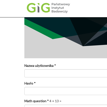
Przejdź
do
treści
Nazwa użytkownika
*
Hasło
*
Math question
*
4 + 13 =