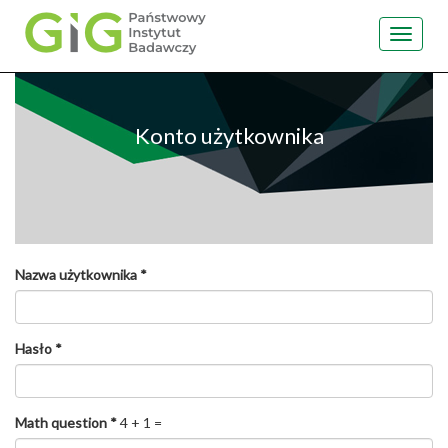
Toggle
navigat
Przejdź
do
treści
Konto użytkownika
Nazwa użytkownika
*
Hasło
*
Math question
*
4 + 1 =