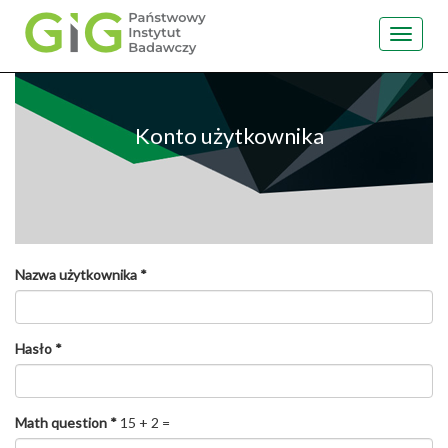
Toggle
navigat
Przejdź
do
treści
Konto użytkownika
Nazwa użytkownika
*
Hasło
*
Math question
*
15 + 2 =