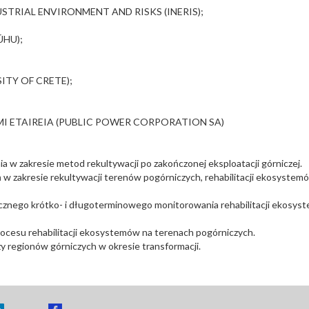
STRIAL ENVIRONMENT AND RISKS (INERIS);
ÚHU);
ITY OF CRETE);
MI ETAIREIA (PUBLIC POWER CORPORATION SA)
 w zakresie metod rekultywacji po zakończonej eksploatacji górniczej.
 zakresie rekultywacji terenów pogórniczych, rehabilitacji ekosystemó
cznego krótko- i długoterminowego monitorowania rehabilitacji ekosy
ocesu rehabilitacji ekosystemów na terenach pogórniczych.
 regionów górniczych w okresie transformacji.