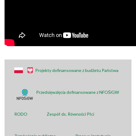
Projekty dofinansowane z budżetu Państwa
Przedsięwzięcia dofinansowane z NFOŚiGW
RODO
Zespół ds. Równości Płci
Zamówienia publiczne
Praca w Instytucie