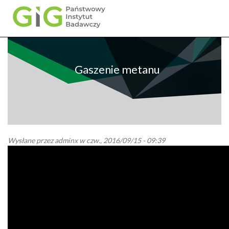
Przejdź
do
treści
Gaszenie metanu
Wysłane przez
adminx
w czw., 2016/09/15 - 09:39