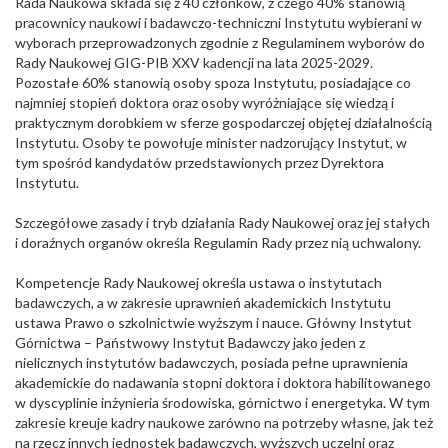
Rada Naukowa składa się z 40 członków, z czego 40% stanowią
pracownicy naukowi i badawczo-techniczni Instytutu wybierani w
wyborach przeprowadzonych zgodnie z Regulaminem wyborów do
Rady Naukowej GIG-PIB XXV kadencji na lata 2025-2029.
Pozostałe 60% stanowią osoby spoza Instytutu, posiadające co
najmniej stopień doktora oraz osoby wyróżniające się wiedzą i
praktycznym dorobkiem w sferze gospodarczej objętej działalnością
Instytutu. Osoby te powołuje minister nadzorujący Instytut, w
tym spośród kandydatów przedstawionych przez Dyrektora
Instytutu.
Szczegółowe zasady i tryb działania Rady Naukowej oraz jej stałych
i doraźnych organów określa Regulamin Rady przez nią uchwalony.
Kompetencje Rady Naukowej określa ustawa o instytutach
badawczych, a w zakresie uprawnień akademickich Instytutu
ustawa Prawo o szkolnictwie wyższym i nauce. Główny Instytut
Górnictwa – Państwowy Instytut Badawczy jako jeden z
nielicznych instytutów badawczych, posiada pełne uprawnienia
akademickie do nadawania stopni doktora i doktora habilitowanego
w dyscyplinie inżynieria środowiska, górnictwo i energetyka. W tym
zakresie kreuje kadry naukowe zarówno na potrzeby własne, jak też
na rzecz innych jednostek badawczych, wyższych uczelni oraz