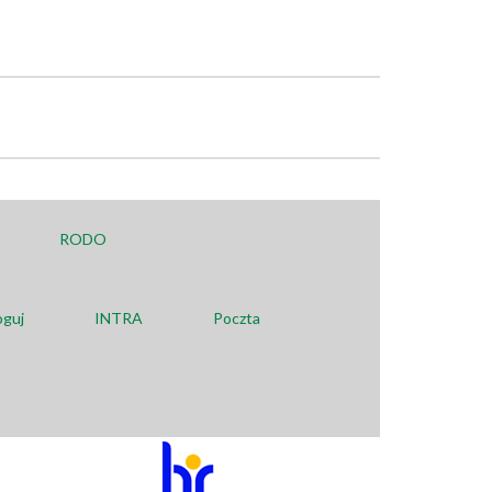
RODO
oguj
INTRA
Poczta