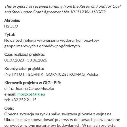
This project has received funding from the Research Fund for Coal
and Steel under Grant Agreement No 101112386-H2GEO
Akronim:
H2GEO
Tytuł:
Nowa technologia wytwarzania wodoru i kompozytów
geopolimerowych z odpadów pogórniczych
Czas realizacji projektu:
01.07.2023 - 30.06.2026
Koordynator projektu:
INSTYTUT TECHNIKI GORNICZEJ KOMAG, Polska
Kierownik projektu w GIG - PIB:
dr inż. Joanna Całus-Moszko
e-mail:
jmoszko@gig.eu
tel: +32 259 21 15
Opis:
Obecna sytuacja na rynku paliw, związana głównie z wojną na
Ukrainie, może spowodować przerwy w dostawach paliw oraz inne
surowców, w tym materiałów budowlanych. W ramach projektu