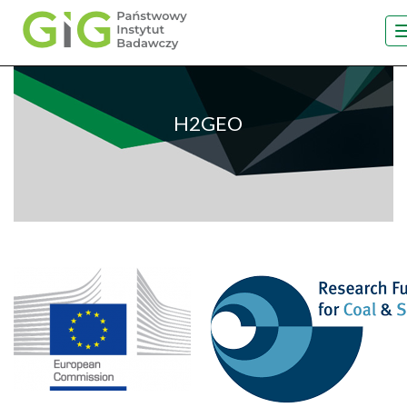
Przejdź
do
treści
H2GEO