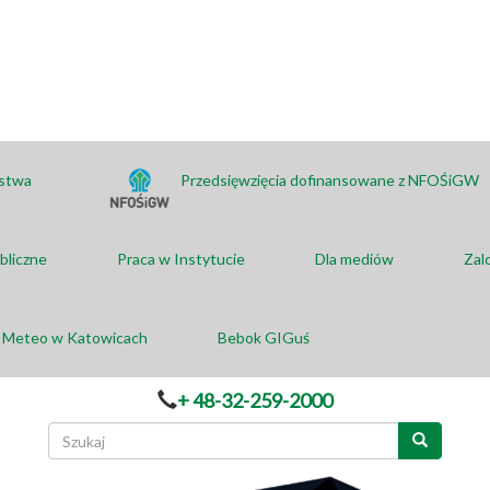
ństwa
Przedsięwzięcia dofinansowane z NFOŚiGW
bliczne
Praca w Instytucie
Dla mediów
Zal
a Meteo w Katowicach
Bebok GIGuś
+ 48-32-259-2000
Formularz
wyszukiwania
Szukaj