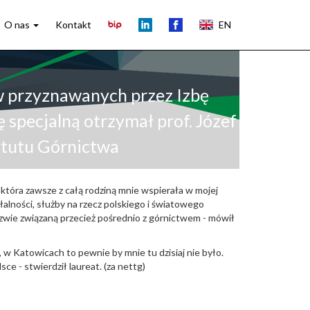
O nas
Kontakt
EN
w przyznawanych przez Izbę
pecjalną otrzymał prof. Józef
ytutu Górnictwa
a, która zawsze z całą rodziną mnie wspierała w mojej
alności, służby na rzecz polskiego i światowego
azwie związaną przecież pośrednio z górnictwem - mówił
 w Katowicach to pewnie by mnie tu dzisiaj nie było.
e - stwierdził laureat. (za nettg)