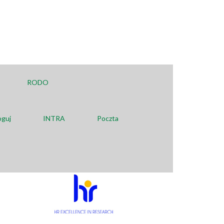
RODO
oguj
INTRA
Poczta