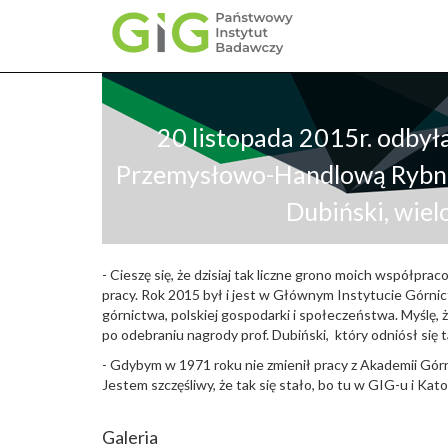
Przejdź
do
treści
20 listopada 2015r. odby
Przemysłowo-Handlową Rybnic
Dubiński, wie
- Cieszę się, że dzisiaj tak liczne grono moich współprac
pracy. Rok 2015 był i jest w Głównym Instytucie Górnic
górnictwa, polskiej gospodarki i społeczeństwa. Myślę,
po odebraniu nagrody prof. Dubiński, który odniósł się ta
- Gdybym w 1971 roku nie zmienił pracy z Akademii Górn
Jestem szczęśliwy, że tak się stało, bo tu w GIG-u i Ka
Galeria