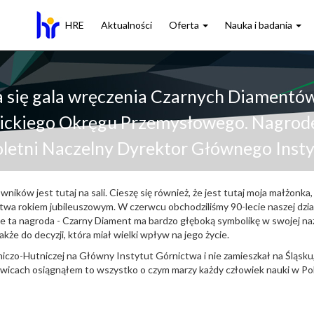
HRE
Aktualności
Oferta
Nauka i badania
ła się gala wręczenia Czarnych Diamentó
kiego Okręgu Przemysłowego. Nagrodę s
loletni Naczelny Dyrektor Głównego Inst
owników jest tutaj na sali. Cieszę się również, że jest tutaj moja małżonk
twa rokiem jubileuszowym. W czerwcu obchodziliśmy 90-lecie naszej dział
 że ta nagroda - Czarny Diament ma bardzo głęboką symbolikę w swojej n
kże do decyzji, która miał wielki wpływ na jego życie.
iczo-Hutniczej na Główny Instytut Górnictwa i nie zamieszkał na Śląsku,
towicach osiągnąłem to wszystko o czym marzy każdy człowiek nauki w Polsc