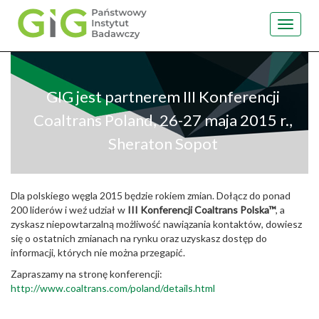
Toggle
navigat
Przejdź
do
treści
GIG jest partnerem III Konferencji
Coaltrans Poland, 26-27 maja 2015 r.,
Sheraton Sopot
Dla polskiego węgla 2015 będzie rokiem zmian. Dołącz do ponad
200 liderów i weź udział w
III Konferencji Coaltrans Polska™
, a
zyskasz niepowtarzalną możliwość nawiązania kontaktów, dowiesz
się o ostatnich zmianach na rynku oraz uzyskasz dostęp do
informacji, których nie można przegapić.
Zapraszamy na stronę konferencji:
http://www.coaltrans.com/poland/details.html