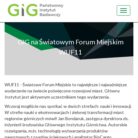
Toggle
navigat
Przejdź
do
treści
GIG na Światowym Forum Miejskim
WUF11
WUF11 - Światowe Forum Miejskie to największe i najważniejsze
wydarzenie na świecie poświęcone rozwojowi miast. Główny
Instytut jest aktywnym uczestnikiem tego wydarzenia.
Wczoraj mogliście nas spotkać w dwóch strefach: nauki i innowacji.
W strefie nauki o ekoinnowacjach i zielonej transformacji miast
regionów górniczych mówił Jan Bondaruk, zastępca dyrektora ds.
inżynierii środowiska Głównego Instytutu Górnictwa. Autorskie
rozwiązania, m.in. technologię wytwarzania produktów
nawozowych z osadów ściekowych i analizator BioCargo