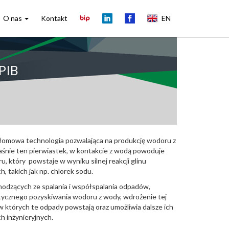
O nas
Kontakt
EN
PIB
ełomowa technologia pozwalająca na produkcję wodoru z
łaśnie ten pierwiastek, w kontakcie z wodą powoduje
który powstaje w wyniku silnej reakcji glinu
 takich jak np. chlorek sodu.
odzących ze spalania i współspalania odpadów,
getycznego pozyskiwania wodoru z wody, wdrożenie tej
, w których te odpady powstają oraz umożliwia dalsze ich
 inżynieryjnych.