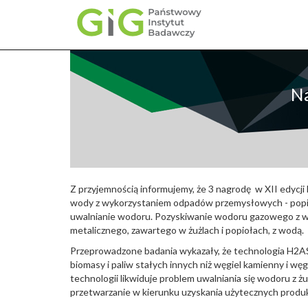
Przejdź
do
treści
Na
Z przyjemnością informujemy, że 3 nagrodę w XII edyc
wody z wykorzystaniem odpadów przemysłowych - popiołó
uwalnianie wodoru. Pozyskiwanie wodoru gazowego z wyk
metalicznego, zawartego w żużlach i popiołach, z wodą.
Przeprowadzone badania wykazały, że technologia H2AS
biomasy i paliw stałych innych niż węgiel kamienny i w
technologii likwiduje problem uwalniania się wodoru z żu
przetwarzanie w kierunku uzyskania użytecznych produ