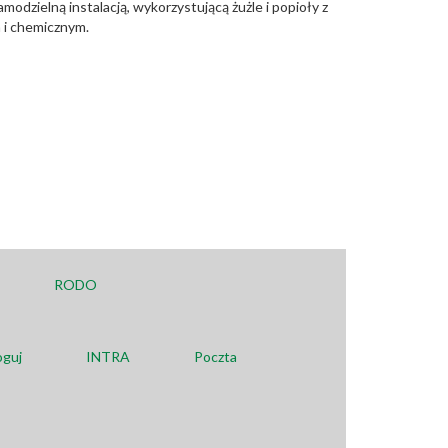
odzielną instalacją, wykorzystującą żużle i popioły z
 i chemicznym.
RODO
oguj
INTRA
Poczta