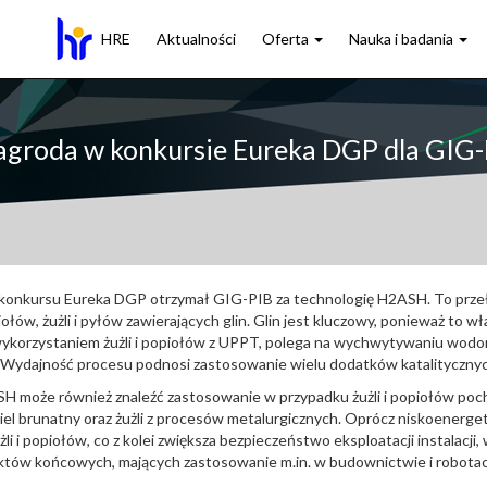
HRE
Aktualności
Oferta
Nauka i badania
groda w konkursie Eureka DGP dla GIG-
ji konkursu Eureka DGP otrzymał GIG-PIB za technologię H2ASH. To prz
w, żużli i pyłów zawierających glin. Glin jest kluczowy, ponieważ to w
orzystaniem żużli i popiołów z UPPT, polega na wychwytywaniu wodoru, 
 Wydajność procesu podnosi zastosowanie wielu dodatków katalitycznych,
H może również znaleźć zastosowanie w przypadku żużli i popiołów poch
ęgiel brunatny oraz żużli z procesów metalurgicznych. Oprócz niskoener
żli i popiołów, co z kolei zwiększa bezpieczeństwo eksploatacji instalacji
któw końcowych, mających zastosowanie m.in. w budownictwie i robotach