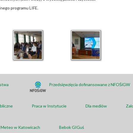
jnego programu LIFE.
ństwa
Przedsięwzięcia dofinansowane z NFOŚiGW
bliczne
Praca w Instytucie
Dla mediów
Zal
a Meteo w Katowicach
Bebok GIGuś