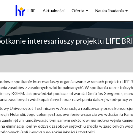
HRE
Aktualności
Oferta
Nauka i badania
potkanie interesariuszy projektu LIFE 
arodowe spotkanie interesariuszy organizowane w ramach projektu LIF
ania zasobów z zasolonych wód kopalnianych”. W spotkaniu uczestniczyło
e czy KGHM. Jak powiedział podczas otwarcia Dimitrios Xevgenos, manager
nia zasolonych wód kopalnianych oraz nawiązania dalszej współpracy w 
wy Uniwersytet Techniczny w Atenach, a realizowany przez konsorcju
recji i Holandii. Jego celem jest zapewnienie wsparcia we wdrażaniu 
biegu zamkniętym, umożliwiając tym samym sektorowi górnictwa węgla k
na eliminację i pełny odzysk zasobów ujętych u źródła w zasolonych wo
ńcowych (soli i wody) o wysokiej jakości i czystości.