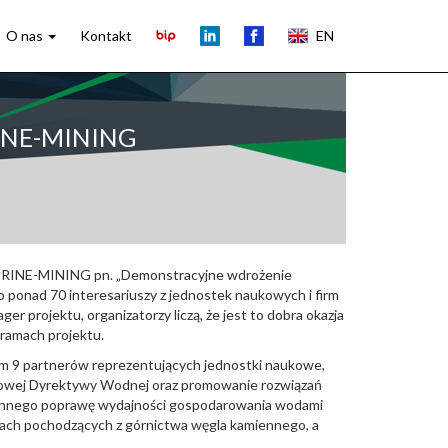
O nas
Kontakt
EN
BRINE-MINING
E BRINE-MINING pn. „Demonstracyjne wdrożenie
 ponad 70 interesariuszy z jednostek naukowych i firm
 projektu, organizatorzy liczą, że jest to dobra okazja
ramach projektu.
m 9 partnerów reprezentujących jednostki naukowe,
Ramowej Dyrektywy Wodnej oraz promowanie rozwiązań
amiennego poprawę wydajności gospodarowania wodami
dach pochodzących z górnictwa węgla kamiennego, a