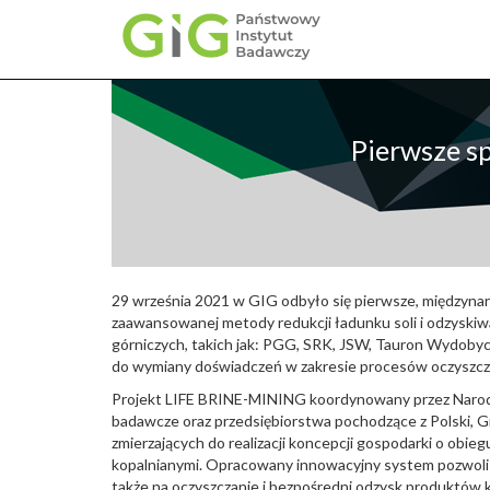
Przejdź
do
treści
Pierwsze s
29 września 2021 w GIG odbyło się pierwsze, międzyn
zaawansowanej metody redukcji ładunku soli i odzyskiw
górniczych, takich jak: PGG, SRK, JSW, Tauron Wydobyci
do wymiany doświadczeń w zakresie procesów oczyszcza
Projekt LIFE BRINE-MINING koordynowany przez Narodo
badawcze oraz przedsiębiorstwa pochodzące z Polski, G
zmierzających do realizacji koncepcji gospodarki o o
kopalnianymi. Opracowany innowacyjny system pozwoli 
także na oczyszczanie i bezpośredni odzysk produktów ko