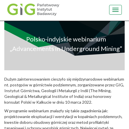
Toggle
navigat
Przejdź
do
treści
Polsko-indyjskie webinarium
„Advancements in Underground Mining”
Dużym zainteresowaniem cieszyło się międzynarodowe webinarium
nt. postępów w górnictwie podziemnym, zorganizowane przez GIG,
Instytut Górnictwa, Geologii i Metalurgii z Indii (The Mining,
Geological & Metallurgical Institute of India) oraz honorowy
konsulat Polski w Kalkucie w dniu 10 marca 2022.
W programie webinarium znalazły się takie zagadnienia jak:
projektowanie eksploatacji i wentylacji w kopalniach podziemnych,
kwestie doboru obudowy górniczej oraz metod profilaktyki
tąpaniowej i ochrony wyrobisk górniczych. Najwięcej pytań ze