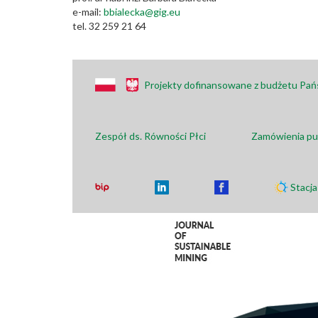
e-mail:
bbialecka@gig.eu
tel. 32 259 21 64
Projekty dofinansowane z budżetu Pa
Zespół ds. Równości Płci
Zamówienia pu
Stacj