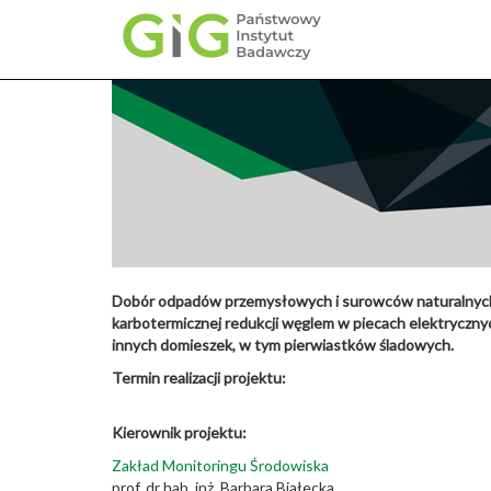
Przejdź
do
treści
Dobór odpadów przemysłowych i surowców naturalnych 
karbotermicznej redukcji węglem w piecach elektryczny
innych domieszek, w tym pierwiastków śladowych.
Termin realizacji projektu:
Kierownik projektu:
Zakład Monitoringu Środowiska
prof. dr hab. inż. Barbara Białecka