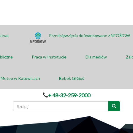
ństwa
Przedsięwzięcia dofinansowane z NFOŚiGW
bliczne
Praca w Instytucie
Dla mediów
Zal
a Meteo w Katowicach
Bebok GIGuś
+ 48-32-259-2000
Formularz
wyszukiwania
Szukaj