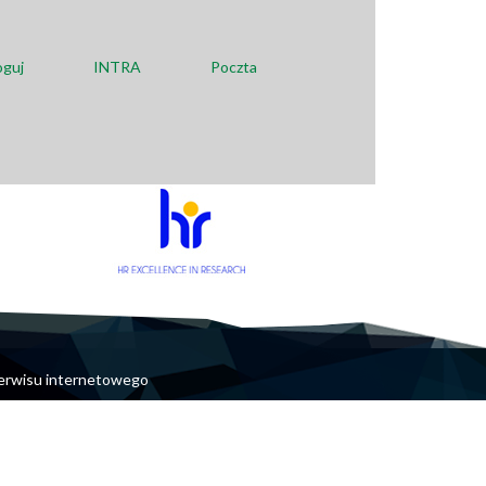
oguj
INTRA
Poczta
erwisu internetowego