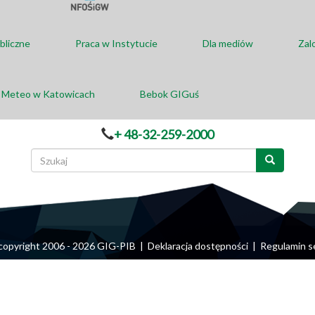
bliczne
Praca w Instytucie
Dla mediów
Zal
a Meteo w Katowicach
Bebok GIGuś
+ 48-32-259-2000
Formularz
wyszukiwania
Szukaj
© copyright 2006 - 2026 GIG-PIB |
Deklaracja dostępności
|
Regulamin s