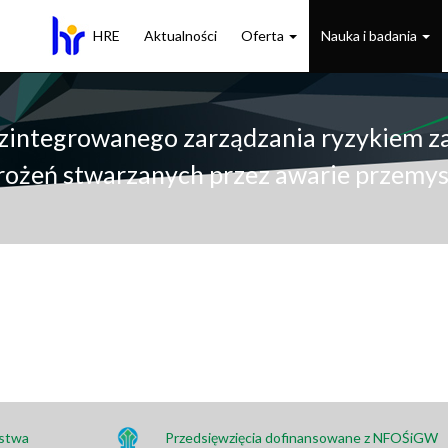
HRE
Aktualności
Oferta
Nauka i badania
zintegrowanego zarządzania ryzykiem 
rożeń stwarzanych przez awarie przemy
ństwa
Przedsięwzięcia dofinansowane z NFOŚiGW