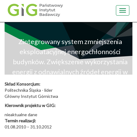
Toggle
navigat
Przejdź
do
treści
Zintegrowany system zmniejszenia
eksploatacyjnej energochłonności
budynków. Zwiększenie wykorzystania
energii z odnawialnych źródeł energii w
budownictwie.
Skład Konsorcjum:
Politechnika Śląska - lider
Główny Instytut Górnictwa
Kierownik projektu w GIG:
nieaktualne dane
Termin realizacji:
01.08.2010 – 31.10.2012