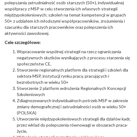
polepszania zatrudnialność osób starszych (50+), indywidualnej
współpracy z MSP w celu stworzenia ich własnych strategii
międzypokoleniowych; szkoleń na temat kompetencji w grupach
50+ z udziałem ich młodszymi współpracowników, zrozumienia i
szacunku dla starszych pracowników oraz polepszenia ich
aktywności zawodowej.
Cele szczegółowe:
Wypracowanie wspólnej strategii na rzecz ograniczania
negatywnych skutków wynikających z procesu starzenia się
społeczeństw CE,
Stworzenie regionalnych platform dla strategii i szkoleń dla
sektora MSP, instytucji rynku pracy, pracujących i
bezrobotnych w wieku 50+
Stworzenie 2 platform wdrożenia Regionalnych Koncepcji
Szkoleniowych
Zdiagnozowanych indywidualnych potrzeb MSP w zakresie
zmiany demograficznej i zatrudnialności osób w wieku 50+
(POLSKA)
Utworzenie międzypokoleniowych strategii dla działów kadr,
przez wkład do polepszenia równowagi w obszarach praca-
życie,