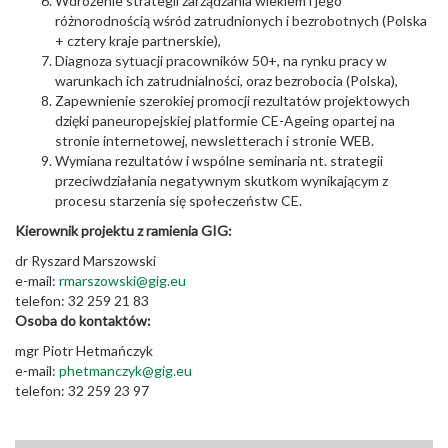
Wdrożenie strategii zarządzania wiekiem i jego
różnorodnością wśród zatrudnionych i bezrobotnych (Polska
+ cztery kraje partnerskie),
Diagnoza sytuacji pracowników 50+, na rynku pracy w
warunkach ich zatrudnialności, oraz bezrobocia (Polska),
Zapewnienie szerokiej promocji rezultatów projektowych
dzięki paneuropejskiej platformie CE-Ageing opartej na
stronie internetowej, newsletterach i stronie WEB.
Wymiana rezultatów i wspólne seminaria nt. strategii
przeciwdziałania negatywnym skutkom wynikającym z
procesu starzenia się społeczeństw CE.
Kierownik projektu z ramienia GIG:
dr Ryszard Marszowski
e-mail:
rmarszowski@gig.eu
telefon: 32 259 21 83
Osoba do kontaktów:
mgr Piotr Hetmańczyk
e-mail:
phetmanczyk@gig.eu
telefon: 32 259 23 97