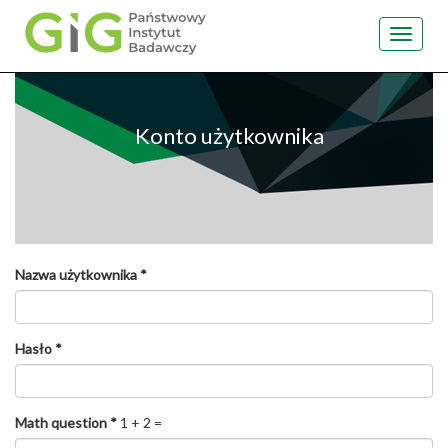
Toggle
navigat
Przejdź
do
treści
Konto użytkownika
Nazwa użytkownika
*
Hasło
*
Math question
*
1 + 2 =