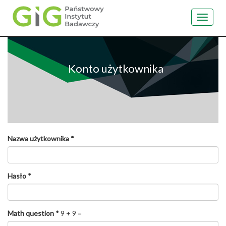
Toggle
navigat
Przejdź
do
treści
Konto użytkownika
Nazwa użytkownika
*
Hasło
*
Math question
*
9 + 9 =