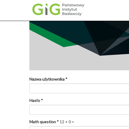
Przejdź
do
treści
Nazwa użytkownika
*
Hasło
*
Math question
*
12 + 0 =