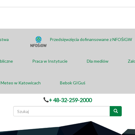
ństwa
Przedsięwzięcia dofinansowane z NFOŚiGW
bliczne
Praca w Instytucie
Dla mediów
Zal
a Meteo w Katowicach
Bebok GIGuś
+ 48-32-259-2000
Formularz
wyszukiwania
Szukaj