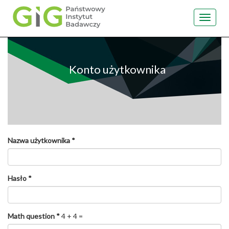
Toggle
navigat
Przejdź
do
treści
Konto użytkownika
Nazwa użytkownika
*
Hasło
*
Math question
*
4 + 4 =