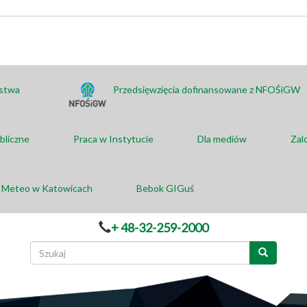
ństwa
Przedsięwzięcia dofinansowane z NFOŚiGW
bliczne
Praca w Instytucie
Dla mediów
Zal
a Meteo w Katowicach
Bebok GIGuś
+ 48-32-259-2000
Formularz
wyszukiwania
Szukaj