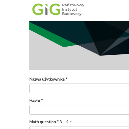
Przejdź
do
treści
Nazwa użytkownika
*
Hasło
*
Math question
*
3 + 4 =